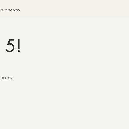
is reservas
 5!
rte una